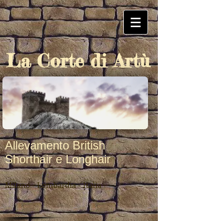
La Corte di Artù
Allevamento British
Shorthair e Longhair
Milano - Lombardia - Italia