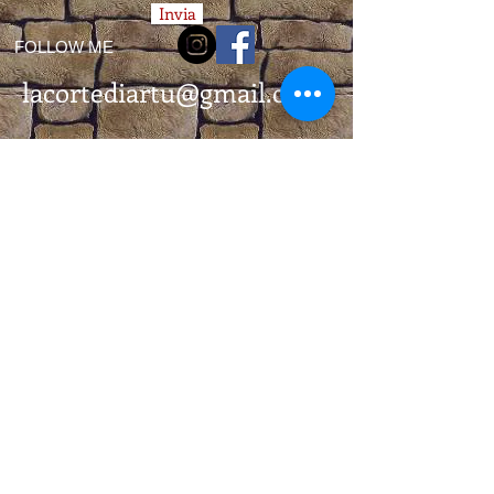
Invia
FOLLOW ME
lacortediartu@gmail.com
© 2026 by Emilia Varisco, all rights reserved.