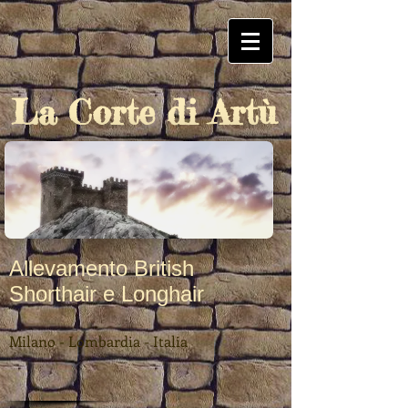
La Corte di Artù
Allevamento British
Shorthair e Longhair
Milano - Lombardia - Italia