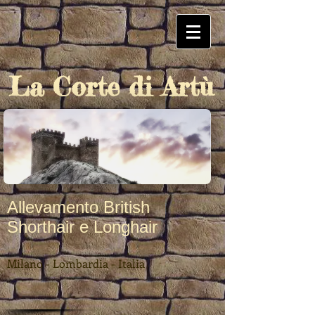
La Corte di Artù
Allevamento British
Shorthair e Longhair
Milano - Lombardia - Italia