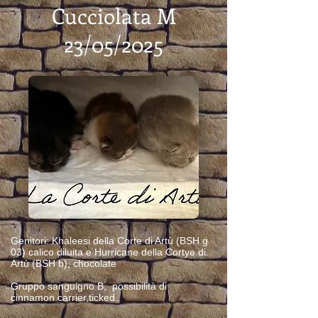
Cucciolata M
23/05/2025
Genitori: Khaleesi della Corte di Artù (BSH g
03) calico diluita e Hurricane della Cortye di
Artù (BSH b), chocolate
Gruppo sanguigno B, possibilità di
cinnamon carrier,ticked.